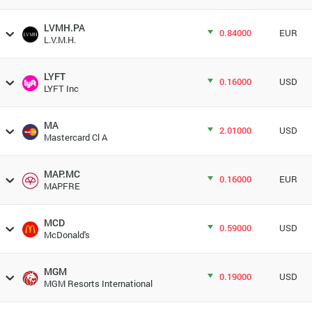
LVMH.PA
0.84000
EUR
L.V.M.H.
LYFT
0.16000
USD
LYFT Inc
MA
2.01000
USD
Mastercard Cl A
MAP.MC
0.16000
EUR
MAPFRE
MCD
0.59000
USD
McDonald's
MGM
0.19000
USD
MGM Resorts International