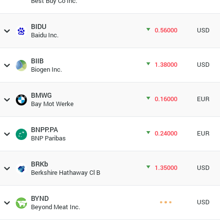
Best Buy Co Inc.
BIDU
0.56000
USD
Baidu Inc.
BIIB
1.38000
USD
Biogen Inc.
BMWG
0.16000
EUR
Bay Mot Werke
BNPP.PA
0.24000
EUR
BNP Paribas
BRKb
1.35000
USD
Berkshire Hathaway Cl B
BYND
USD
Beyond Meat Inc.