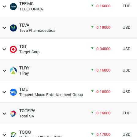
TEF.MC
0.16000
EUR
TELEFONICA
TEVA
0.19000
USD
Teva Pharmaceutical
TGT
0.34000
USD
Target Corp
TLRY
0.16000
USD
Tilray
TME
0.16000
USD
Tencent Music Entertainment Group
TOTF.PA
0.16000
EUR
Total SA
TQQQ
0.17000
USD