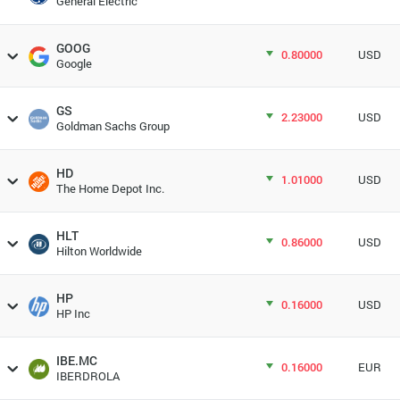
General Electric
GOOG
0.80000
USD
Google
GS
2.23000
USD
Goldman Sachs Group
HD
1.01000
USD
The Home Depot Inc.
HLT
0.86000
USD
Hilton Worldwide
HP
0.16000
USD
HP Inc
IBE.MC
0.16000
EUR
IBERDROLA