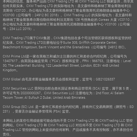
本网站的信息、服务和产品由 CXM Trading LTD 和 CXM Trading LLC 独家提供，而非其
任何关联实体。CXM Trading LTD 的实际地址为：圣文森特和格林纳丁斯金斯敦哈利法
克斯街 VC0120，办公地址为圣文森特和格林纳丁斯金斯敦斯托尼格朗德金融服务中心
VC0100（公司编号：24912 BC 2018）。CXM Trading LLC 的实际地址为：圣文森特和
格林纳丁斯金斯敦希尔斯伯勒街和哈利法克斯街 108 号拐角处的 Coreas 大厦 VC0110，
办公地址为圣文森特和格林纳丁斯金斯敦斯托尼格朗德金融服务中心 VC0100（公司编
号：234 LLC 2019）。
CXM Trading LTD属于CXM集团，CXM集团包括在多个司法管辖区获得授权和监管的经
纪实体。CXM Trading LTD注册地址位于Suite 305, Griffith Corporate Center,
Beachmont Kingstown, Saint Vincent and the Grenadines（公司编号: 24912 IBC)。
CXM Prime Ltd是一家在英格兰和威尔士注册的外汇和差价合约经纪商，公司编号为
13407617，由英国金融监管局（"FCA"）授权和监管，FRN：966753。注册地址：Level
30, The Leadenhall Building, 122 Leadenhall Street, London, EC3V 4AB United
Kingdom。
CXM Global 由毛里求斯金融服务委员会授权和监管，监管号：GB21026337
CXM Securities LLC 受阿拉伯联合酋长国证券和商品管理局 (SCA) 监管，属于第 5 类，
许可证号为 20200000267。CXM Securities LLC 注册地址为：2nd floor, Al Salam
Tecom Tower, Al Sufouh 2 Dubai, United Arab Emirates.
CXM Group (SC) Ltd. 是一家外汇和差价合约经纪商，持有外汇交易商牌照（牌照号：SD
231），受塞舌尔金融证券管理局 (FSA) 监管。
本网站上的某些引用或链接可能会指向不受 CXM Trading LTD 和 CXMTrading LLC 管控
的网站。CXM Trading LTD 和 CXM Trading LLC 对任何不受 CXM Trading LTD 和 CXM
Trading LLC 管控的网站上未提供的任何材料、产品或服务不具有控制权，亦不承担任何
责任。