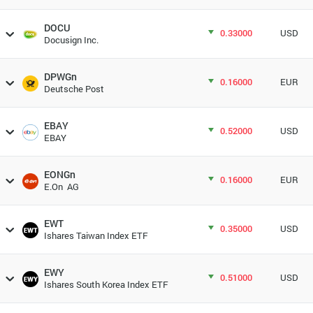
DOCU
0.33000
USD
Docusign Inc.
DPWGn
0.16000
EUR
Deutsche Post
EBAY
0.52000
USD
EBAY
EONGn
0.16000
EUR
E.On AG
EWT
0.35000
USD
Ishares Taiwan Index ETF
EWY
0.51000
USD
Ishares South Korea Index ETF