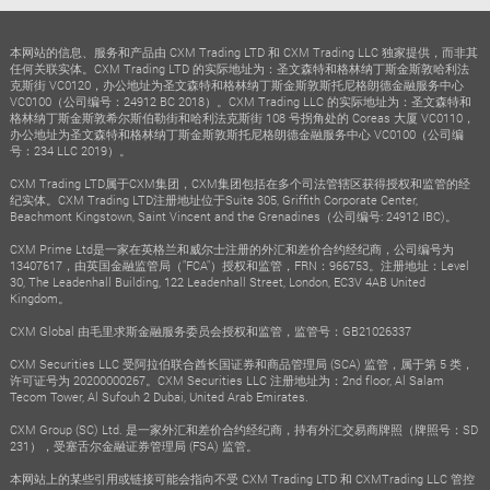
本网站的信息、服务和产品由 CXM Trading LTD 和 CXM Trading LLC 独家提供，而非其
任何关联实体。CXM Trading LTD 的实际地址为：圣文森特和格林纳丁斯金斯敦哈利法
克斯街 VC0120，办公地址为圣文森特和格林纳丁斯金斯敦斯托尼格朗德金融服务中心
VC0100（公司编号：24912 BC 2018）。CXM Trading LLC 的实际地址为：圣文森特和
格林纳丁斯金斯敦希尔斯伯勒街和哈利法克斯街 108 号拐角处的 Coreas 大厦 VC0110，
办公地址为圣文森特和格林纳丁斯金斯敦斯托尼格朗德金融服务中心 VC0100（公司编
号：234 LLC 2019）。
CXM Trading LTD属于CXM集团，CXM集团包括在多个司法管辖区获得授权和监管的经
纪实体。CXM Trading LTD注册地址位于Suite 305, Griffith Corporate Center,
Beachmont Kingstown, Saint Vincent and the Grenadines（公司编号: 24912 IBC)。
CXM Prime Ltd是一家在英格兰和威尔士注册的外汇和差价合约经纪商，公司编号为
13407617，由英国金融监管局（"FCA"）授权和监管，FRN：966753。注册地址：Level
30, The Leadenhall Building, 122 Leadenhall Street, London, EC3V 4AB United
Kingdom。
CXM Global 由毛里求斯金融服务委员会授权和监管，监管号：GB21026337
CXM Securities LLC 受阿拉伯联合酋长国证券和商品管理局 (SCA) 监管，属于第 5 类，
许可证号为 20200000267。CXM Securities LLC 注册地址为：2nd floor, Al Salam
Tecom Tower, Al Sufouh 2 Dubai, United Arab Emirates.
CXM Group (SC) Ltd. 是一家外汇和差价合约经纪商，持有外汇交易商牌照（牌照号：SD
231），受塞舌尔金融证券管理局 (FSA) 监管。
本网站上的某些引用或链接可能会指向不受 CXM Trading LTD 和 CXMTrading LLC 管控