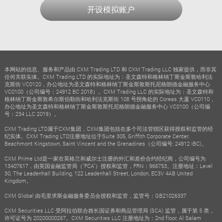
开设模拟账户
本网站的信息、服务和产品由 CXM Trading LTD 和 CXM Trading LLC 独家提供，而非其
任何关联实体。CXM Trading LTD 的实际地址为：圣文森特和格林纳丁斯金斯敦哈利法
克斯街 VC0120，办公地址为圣文森特和格林纳丁斯金斯敦斯托尼格朗德金融服务中心
VC0100（公司编号：24912 BC 2018）。CXM Trading LLC 的实际地址为：圣文森特和
格林纳丁斯金斯敦希尔斯伯勒街和哈利法克斯街 108 号拐角处的 Coreas 大厦 VC0110，
办公地址为圣文森特和格林纳丁斯金斯敦斯托尼格朗德金融服务中心 VC0100（公司编
号：234 LLC 2019）。
CXM Trading LTD属于CXM集团，CXM集团包括在多个司法管辖区获得授权和监管的经
纪实体。CXM Trading LTD注册地址位于Suite 305, Griffith Corporate Center,
Beachmont Kingstown, Saint Vincent and the Grenadines（公司编号: 24912 IBC)。
CXM Prime Ltd是一家在英格兰和威尔士注册的外汇和差价合约经纪商，公司编号为
13407617，由英国金融监管局（"FCA"）授权和监管，FRN：966753。注册地址：Level
30, The Leadenhall Building, 122 Leadenhall Street, London, EC3V 4AB United
Kingdom。
CXM Global 由毛里求斯金融服务委员会授权和监管，监管号：GB21026337
CXM Securities LLC 受阿拉伯联合酋长国证券和商品管理局 (SCA) 监管，属于第 5 类，
许可证号为 20200000267。CXM Securities LLC 注册地址为：2nd floor, Al Salam