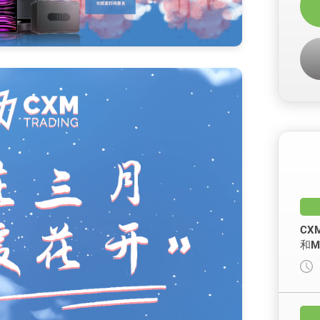
CX
和M